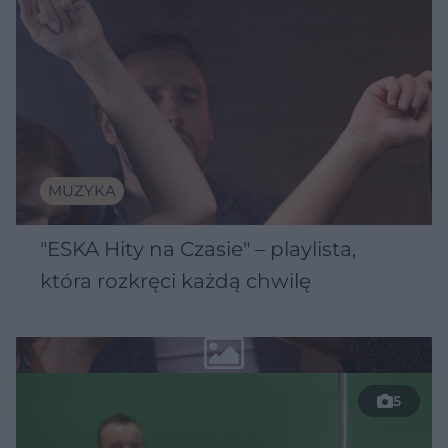
MUZYKA
"ESKA Hity na Czasie" – playlista,
która rozkręci każdą chwilę
5