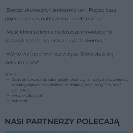
"Bardzo skuteczny i śmiesznie tani. Przyspiesza
gojenie się ran, natłuszcza i nawilża skórę."
"Maść która świetnie natłuszcza i rewelacyjnie
sprawdziła nam się przy alergiach skórnych".
"Warto wetrzeć również w ręce. Skóra staje się
delikatniejsza".
Źródła:
Od rybołówstwa do salonu piękności, czyli o roli ryb jako zwierząt
towarzyszących człowiekowi. Mirosław Cieśla, Jerzy Śliwińsk /
icm.edu.pl
www.ekologia.pl
ceneo.pl
NASI PARTNERZY POLECAJĄ