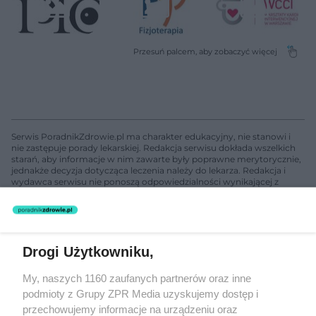
Serwis PoradnikZdrowie.pl ma charakter edukacyjny, nie stanowi i
nie zastępuje porady lekarskiej. Redakcja serwisu dokłada wszelkich
starań, aby informacje w nim zawarte były poprawne merytorycznie,
jednakże decyzja dotycząca leczenia należy do lekarza. Redakcja i
wydawca serwisu nie ponoszą odpowiedzialności wynikającej z
zastosowania informacji zamieszczonych na stronach serwisu, który
nie prowadzi działalności leczniczej polegającej na udzielaniu
świadczeń zdrowotnych w rozumieniu art. 3 ust 1 ustawy o
działalności leczniczej.
Drogi Użytkowniku,
Żaden utwór zamieszczony w serwisie nie może być powielany i
My, naszych 1160 zaufanych partnerów oraz inne
rozpowszechniany lub dalej rozpowszechniany w jakikolwiek sposób
podmioty z Grupy ZPR Media uzyskujemy dostęp i
(w tym także elektroniczny lub mechaniczny) na jakimkolwiek polu
eksploatacji w jakiejkolwiek formie, włącznie z umieszczaniem w
przechowujemy informacje na urządzeniu oraz