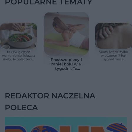
POPULARNE TEMATY
Tak zwiększysz
Skóra swędzi tylko
wchłanianie żelaza z
wieczorem? Ten
diety. Te połączenia
sygnał może
Prostsze plecy i
produktów
wskazywać na
mniej bólu w 6
pomagają przy
chorobę, która długo
tygodni. Te
anemii
nie daje objawów
ćwiczenia
pomagają
zmniejszyć wdowi
garb
REDAKTOR NACZELNA
POLECA