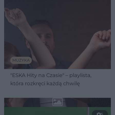
MUZYKA
"ESKA Hity na Czasie" – playlista,
która rozkręci każdą chwilę
5