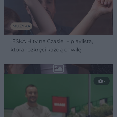
MUZYKA
"ESKA Hity na Czasie" – playlista,
która rozkręci każdą chwilę
5