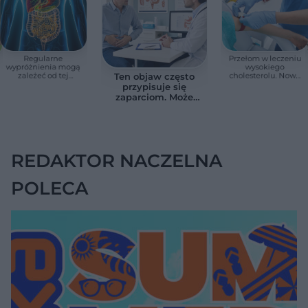
Regularne
Przełom w leczeniu
wypróżnienia mogą
wysokiego
zależeć od tej
cholesterolu. Nowa
Ten objaw często
witaminy. Odkrycie
terapia zmniejszyła
przypisuje się
zaskoczyło
LDL o ponad połowę
zaparciom. Może
naukowców
jednak wskazywać
na chorobę jelita
REDAKTOR NACZELNA
POLECA