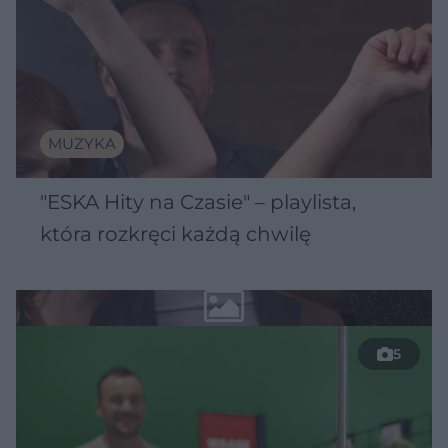
MUZYKA
"ESKA Hity na Czasie" – playlista,
która rozkręci każdą chwilę
5