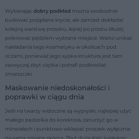
Wybierając
dobry podkład
można swobodnie
budować pożądane krycie, ale zamiast dokładać
kolejną warstwę proszku, lepiej po prostu dłużej
polerować pędzlem wybrane miejsce. Warto unikać
nakładania tego kosmetyku w okolicach pod
oczami, ponieważ jego sypka struktura jest tam
zazwyczaj zbyt ciężka i potrafi podkreślać
zmarszczki.
Maskowanie niedoskonałości i
poprawki w ciągu dnia
Jeśli na twarzy widoczne są wypryski, najlepiej użyć
małego pędzelka do korektora, zanurzyć go w
minerałach i punktowo wklepać proszek wyłącznie
na samą zmianę skórną. Zbyt duża ilość sypkiego