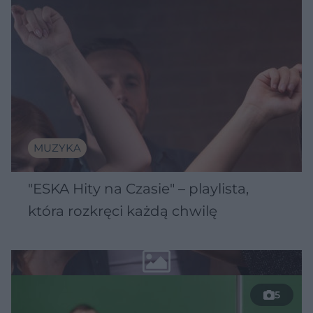
MUZYKA
"ESKA Hity na Czasie" – playlista,
która rozkręci każdą chwilę
5