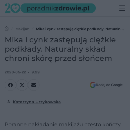
Makijaż
Mika i cynk zastępują ciężkie podkłady. Naturalny
skład chroni skórę przed słońcem
Mika i cynk zastępują ciężkie
podkłady. Naturalny skład
chroni skórę przed słońcem
2026-05-22
9:29
Dodaj do Google
Katarzyna Urzykowska
Poranne nakładanie makijażu często kończy