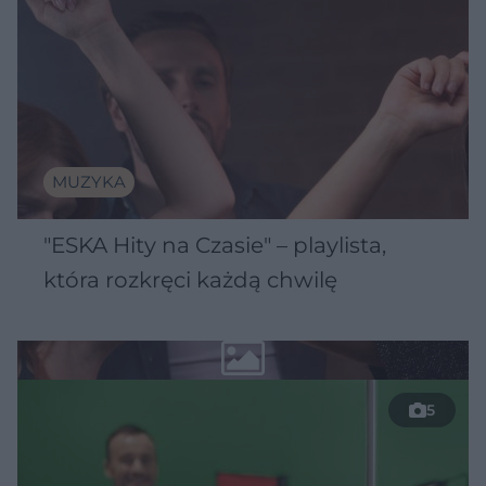
MUZYKA
"ESKA Hity na Czasie" – playlista,
która rozkręci każdą chwilę
5