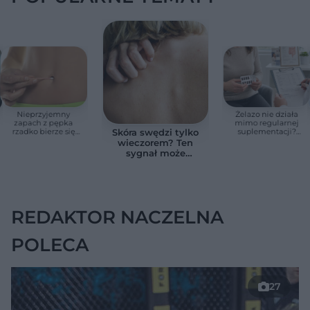
Nieprzyjemny
Żelazo nie działa
zapach z pępka
mimo regularnej
rzadko bierze się
suplementacji?
Skóra swędzi tylko
znikąd. Jeden objaw
Przyczyna może
wieczorem? Ten
zmienia wszystko
ukrywać się w
sygnał może
jelitach
wskazywać na
chorobę, która długo
nie daje objawów
REDAKTOR NACZELNA
POLECA
27