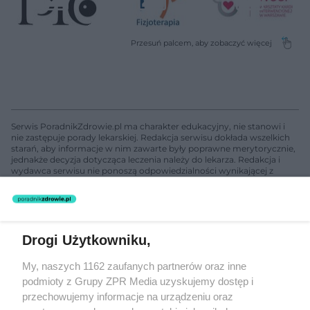
Serwis PoradnikZdrowie.pl ma charakter edukacyjny, nie stanowi i
nie zastępuje porady lekarskiej. Redakcja serwisu dokłada wszelkich
starań, aby informacje w nim zawarte były poprawne merytorycznie,
jednakże decyzja dotycząca leczenia należy do lekarza. Redakcja i
wydawca serwisu nie ponoszą odpowiedzialności wynikającej z
zastosowania informacji zamieszczonych na stronach serwisu, który
nie prowadzi działalności leczniczej polegającej na udzielaniu
świadczeń zdrowotnych w rozumieniu art. 3 ust 1 ustawy o
działalności leczniczej.
Drogi Użytkowniku,
Żaden utwór zamieszczony w serwisie nie może być powielany i
My, naszych 1162 zaufanych partnerów oraz inne
rozpowszechniany lub dalej rozpowszechniany w jakikolwiek sposób
podmioty z Grupy ZPR Media uzyskujemy dostęp i
(w tym także elektroniczny lub mechaniczny) na jakimkolwiek polu
eksploatacji w jakiejkolwiek formie, włącznie z umieszczaniem w
przechowujemy informacje na urządzeniu oraz
Internecie bez pisemnej zgody właściciela praw. Jakiekolwiek użycie