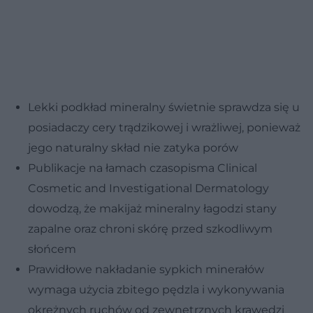
Lekki podkład mineralny świetnie sprawdza się u
posiadaczy cery trądzikowej i wrażliwej, ponieważ
jego naturalny skład nie zatyka porów
Publikacje na łamach czasopisma Clinical
Cosmetic and Investigational Dermatology
dowodzą, że makijaż mineralny łagodzi stany
zapalne oraz chroni skórę przed szkodliwym
słońcem
Prawidłowe nakładanie sypkich minerałów
wymaga użycia zbitego pędzla i wykonywania
okrężnych ruchów od zewnętrznych krawędzi