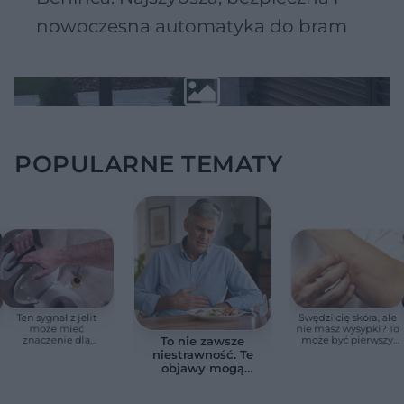
nowoczesna automatyka do bram
POPULARNE TEMATY
Ten sygnał z jelit
Swędzi cię skóra, ale
może mieć
nie masz wysypki? To
znaczenie dla
może być pierwszy
To nie zawsze
zdrowia. Naukowcy
cichy sygnał raka
niestrawność. Te
wskazali zdrowy
trzustki, zanim
objawy mogą
zakres
pojawią się inne
wskazywać na raka
objawy
trzustki