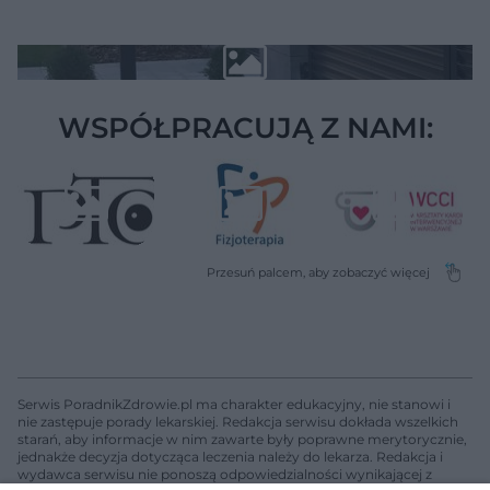
WSPÓŁPRACUJĄ Z NAMI:
Serwis PoradnikZdrowie.pl ma charakter edukacyjny, nie stanowi i
nie zastępuje porady lekarskiej. Redakcja serwisu dokłada wszelkich
starań, aby informacje w nim zawarte były poprawne merytorycznie,
jednakże decyzja dotycząca leczenia należy do lekarza. Redakcja i
wydawca serwisu nie ponoszą odpowiedzialności wynikającej z