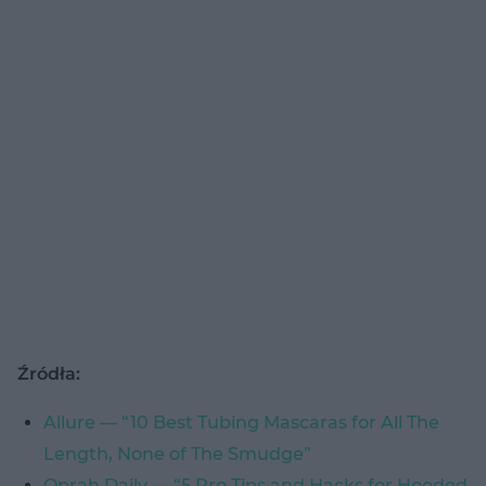
Źródła:
Allure — “10 Best Tubing Mascaras for All The
Length, None of The Smudge”
Oprah Daily — “5 Pro Tips and Hacks for Hooded