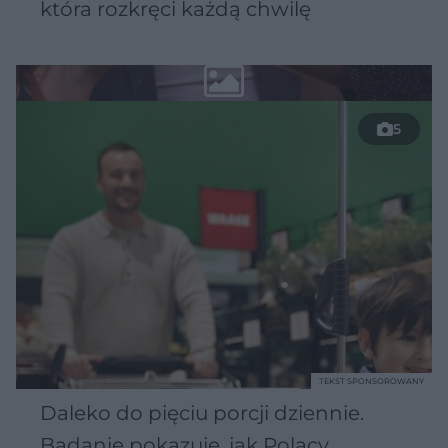
która rozkręci każdą chwilę
5
TEKST SPONSOROWANY
Daleko do pięciu porcji dziennie.
Badanie pokazuje, jak Polacy