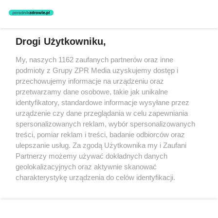
zastosowania informacji zamieszczonych na stronach serwisu, który
nie prowadzi działalności leczniczej polegającej na udzielaniu
świadczeń zdrowotnych w rozumieniu art. 3 ust 1 ustawy o
działalności leczniczej.
Drogi Użytkowniku,
Żaden utwór zamieszczony w serwisie nie może być powielany i
My, naszych 1162 zaufanych partnerów oraz inne
rozpowszechniany lub dalej rozpowszechniany w jakikolwiek sposób
podmioty z Grupy ZPR Media uzyskujemy dostęp i
(w tym także elektroniczny lub mechaniczny) na jakimkolwiek polu
eksploatacji w jakiejkolwiek formie, włącznie z umieszczaniem w
przechowujemy informacje na urządzeniu oraz
Internecie bez pisemnej zgody właściciela praw. Jakiekolwiek użycie
przetwarzamy dane osobowe, takie jak unikalne
lub wykorzystanie utworów w całości lub w części z naruszeniem
identyfikatory, standardowe informacje wysyłane przez
prawa, tzn. bez właściwej zgody, jest zabronione pod groźbą kary i
może być ścigane prawnie.
urządzenie czy dane przeglądania w celu zapewniania
spersonalizowanych reklam, wybór spersonalizowanych
treści, pomiar reklam i treści, badanie odbiorców oraz
ulepszanie usług. Za zgodą Użytkownika my i Zaufani
Partnerzy możemy używać dokładnych danych
geolokalizacyjnych oraz aktywnie skanować
charakterystykę urządzenia do celów identyfikacji.
O nas
Ponieważ cenimy Twoją prywatność, prosimy o zgodę na
korzystanie z tych technologii poprzez kliknięcie
Informacje prawne
„Akceptuję”. Zgoda jest dobrowolna i zawsze możesz ją