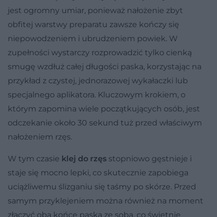
jest ogromny umiar, ponieważ nałożenie zbyt
obfitej warstwy preparatu zawsze kończy się
niepowodzeniem i ubrudzeniem powiek. W
zupełności wystarczy rozprowadzić tylko cienką
smugę wzdłuż całej długości paska, korzystając na
przykład z czystej, jednorazowej wykałaczki lub
specjalnego aplikatora. Kluczowym krokiem, o
którym zapomina wiele początkujących osób, jest
odczekanie około 30 sekund tuż przed właściwym
nałożeniem rzęs.
W tym czasie
klej do rzęs
stopniowo gęstnieje i
staje się mocno lepki, co skutecznie zapobiega
uciążliwemu ślizganiu się taśmy po skórze. Przed
samym przyklejeniem można również na moment
złączyć oba końce paska ze sobą, co świetnie