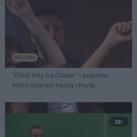
MUZYKA
"ESKA Hity na Czasie" – playlista,
która rozkręci każdą chwilę
5