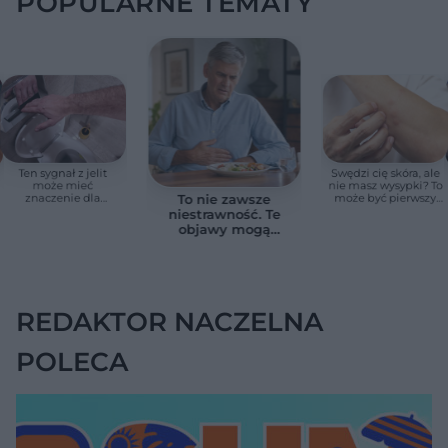
POPULARNE TEMATY
Ten sygnał z jelit
Swędzi cię skóra, ale
może mieć
nie masz wysypki? To
znaczenie dla
może być pierwszy
To nie zawsze
zdrowia. Naukowcy
cichy sygnał raka
niestrawność. Te
wskazali zdrowy
trzustki, zanim
objawy mogą
zakres
pojawią się inne
wskazywać na raka
objawy
trzustki
REDAKTOR NACZELNA
POLECA