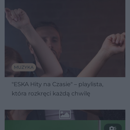
MUZYKA
"ESKA Hity na Czasie" – playlista,
która rozkręci każdą chwilę
5