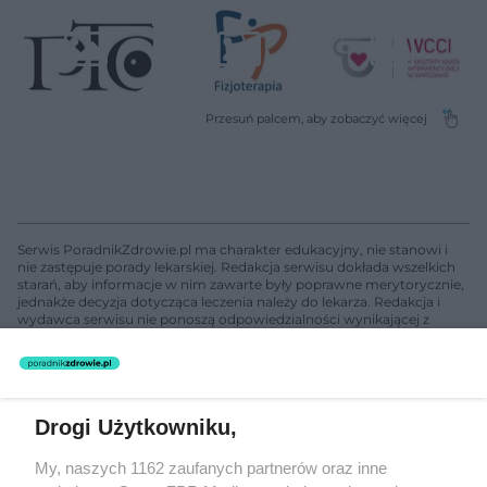
Serwis PoradnikZdrowie.pl ma charakter edukacyjny, nie stanowi i
nie zastępuje porady lekarskiej. Redakcja serwisu dokłada wszelkich
starań, aby informacje w nim zawarte były poprawne merytorycznie,
jednakże decyzja dotycząca leczenia należy do lekarza. Redakcja i
wydawca serwisu nie ponoszą odpowiedzialności wynikającej z
zastosowania informacji zamieszczonych na stronach serwisu, który
nie prowadzi działalności leczniczej polegającej na udzielaniu
świadczeń zdrowotnych w rozumieniu art. 3 ust 1 ustawy o
działalności leczniczej.
Drogi Użytkowniku,
Żaden utwór zamieszczony w serwisie nie może być powielany i
My, naszych 1162 zaufanych partnerów oraz inne
rozpowszechniany lub dalej rozpowszechniany w jakikolwiek sposób