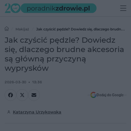
Makijaż
Jak czyścić pędzle? Dowiedz się, dlaczego brudne
akcesoria są główną przyczyną wyprysków
Jak czyścić pędzle? Dowiedz
się, dlaczego brudne akcesoria
są główną przyczyną
wyprysków
2026-03-30
13:36
Dodaj do Google
Katarzyna Urzykowska