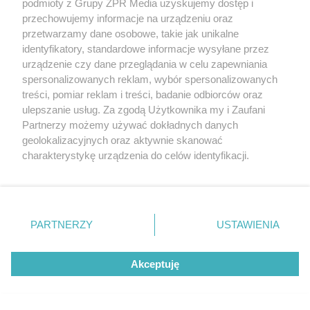
podmioty z Grupy ZPR Media uzyskujemy dostęp i
(w tym także elektroniczny lub mechaniczny) na jakimkolwiek polu
eksploatacji w jakiejkolwiek formie, włącznie z umieszczaniem w
przechowujemy informacje na urządzeniu oraz
Internecie bez pisemnej zgody właściciela praw. Jakiekolwiek użycie
przetwarzamy dane osobowe, takie jak unikalne
lub wykorzystanie utworów w całości lub w części z naruszeniem
identyfikatory, standardowe informacje wysyłane przez
prawa, tzn. bez właściwej zgody, jest zabronione pod groźbą kary i
może być ścigane prawnie.
urządzenie czy dane przeglądania w celu zapewniania
spersonalizowanych reklam, wybór spersonalizowanych
treści, pomiar reklam i treści, badanie odbiorców oraz
ulepszanie usług. Za zgodą Użytkownika my i Zaufani
Partnerzy możemy używać dokładnych danych
geolokalizacyjnych oraz aktywnie skanować
charakterystykę urządzenia do celów identyfikacji.
O nas
Ponieważ cenimy Twoją prywatność, prosimy o zgodę na
korzystanie z tych technologii poprzez kliknięcie
Informacje prawne
„Akceptuję”. Zgoda jest dobrowolna i zawsze możesz ją
zmienić/wycofać klikając przycisk ustawień prywatności
Nasze serwisy
PARTNERZY
USTAWIENIA
znajdujący się w lewym dolnym rogu strony
. Niektóre
© 2026 Grupa ZPR Media
rodzaje przetwarzania danych nie wymagają zgody
Akceptuję
użytkownika, ale masz prawo sprzeciwić się takiemu
przetwarzaniu. Preferencje będą miały zastosowanie tylko
na tej witrynie.