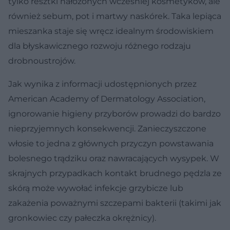
tylko resztki nałożonych wcześniej kosmetyków, ale
również sebum, pot i martwy naskórek. Taka lepiąca
mieszanka staje się wręcz idealnym środowiskiem
dla błyskawicznego rozwoju różnego rodzaju
drobnoustrojów.
Jak wynika z informacji udostępnionych przez
American Academy of Dermatology Association,
ignorowanie higieny przyborów prowadzi do bardzo
nieprzyjemnych konsekwencji. Zanieczyszczone
włosie to jedna z głównych przyczyn powstawania
bolesnego trądziku oraz nawracających wysypek. W
skrajnych przypadkach kontakt brudnego pędzla ze
skórą może wywołać infekcje grzybicze lub
zakażenia poważnymi szczepami bakterii (takimi jak
gronkowiec czy pałeczka okrężnicy).