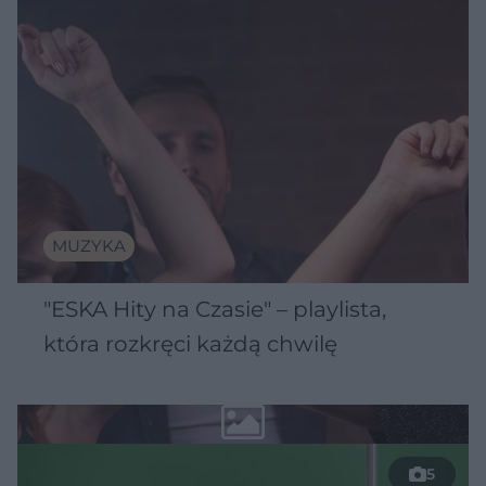
MUZYKA
"ESKA Hity na Czasie" – playlista,
która rozkręci każdą chwilę
5