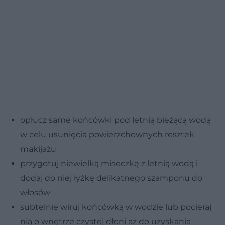
opłucz same końcówki pod letnią bieżącą wodą
w celu usunięcia powierzchownych resztek
makijażu
przygotuj niewielką miseczkę z letnią wodą i
dodaj do niej łyżkę delikatnego szamponu do
włosów
subtelnie wiruj końcówką w wodzie lub pocieraj
nią o wnętrze czystej dłoni aż do uzyskania