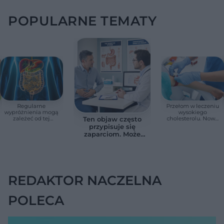
POPULARNE TEMATY
Regularne
Przełom w leczeniu
wypróżnienia mogą
wysokiego
zależeć od tej
cholesterolu. Nowa
Ten objaw często
witaminy. Odkrycie
terapia zmniejszyła
przypisuje się
zaskoczyło
LDL o ponad połowę
zaparciom. Może
naukowców
jednak wskazywać
na chorobę jelita
REDAKTOR NACZELNA
POLECA