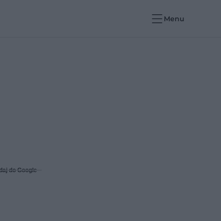
Menu
daj do Google