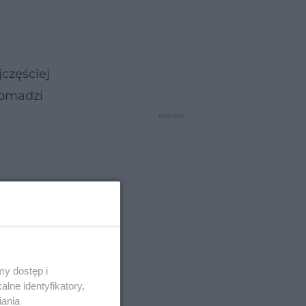
jczęściej
romadzi
y dostęp i
lne identyfikatory,
iania