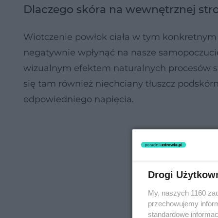
Dlaczego skóra na wewnętrznej stro
Wiotczenie powłok ciała w tym konkretnym mi
negatywnie wpłynąć na nasze samopoczuci
wizualnym efektem naturalnych procesów sta
się tam również niechciany tłuszcz podskór
odpowiedniego napięcia.
Drogi Użytkow
My, naszych 1160 zau
przechowujemy informa
standardowe informac