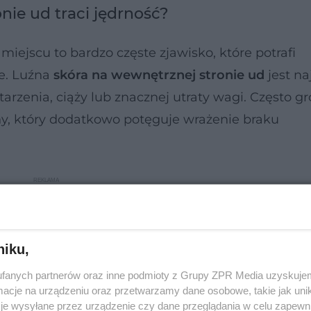
nie ud traci jędrność?
ejscu to bardzo częste zjawisko, które potrafi
e. Luźna
skóra na wewnętrznej stronie ud
jest na
rzenia, ciąży lub znacznej utraty wagi. Często g
ny, który dodatkowo potęguje wrażenie braku
niku,
fanych partnerów oraz inne podmioty z Grupy ZPR Media uzyskujem
cje na urządzeniu oraz przetwarzamy dane osobowe, takie jak unika
je wysyłane przez urządzenie czy dane przeglądania w celu zapewn