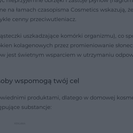
zyć nieprzyjemne obrzęki i zastoje płynów (nagro
ne na łamach czasopisma Cosmetics wskazują, że
wykle cenny przeciwutleniacz.
cząsteczki uszkadzające komórki organizmu), co s
łókien kolagenowych przez promieniowanie słonec
w jest świetnym wsparciem w utrzymaniu odpow
soby wspomogą twój cel
powiednimi produktami, dlatego w domowej kosm
ępujące substancje: