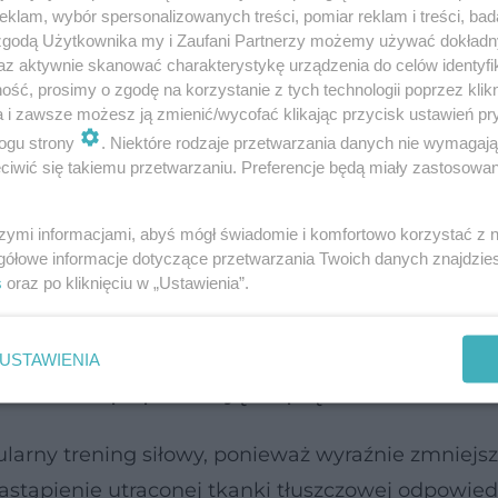
klam, wybór spersonalizowanych treści, pomiar reklam i treści, bad
 zgodą Użytkownika my i Zaufani Partnerzy możemy używać dokład
az aktywnie skanować charakterystykę urządzenia do celów identyfi
ść, prosimy o zgodę na korzystanie z tych technologii poprzez klikn
a i zawsze możesz ją zmienić/wycofać klikając przycisk ustawień pr
raci swoją wrodzoną zdolność do powrotu do pier
ogu strony
. Niektóre rodzaje przetwarzania danych nie wymagaj
iwić się takiemu przetwarzaniu. Preferencje będą miały zastosowanie
zciągał ją bez przerwy przez dłuższy okres, jej nat
go powodu same restrykcje żywieniowe rzadko okazu
szymi informacjami, abyś mógł świadomie i komfortowo korzystać z
 gładki wygląd.
gółowe informacje dotyczące przetwarzania Twoich danych znajdzi
s
oraz po kliknięciu w „Ustawienia”.
USTAWIENIA
ćwiczenia poprawiają napięcie?
ularny trening siłowy, ponieważ wyraźnie zmniejs
astąpienie utraconej tkanki tłuszczowej odpowie