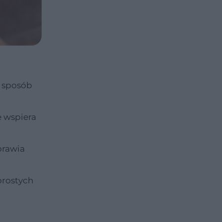
y sposób
e wspiera
prawia
prostych