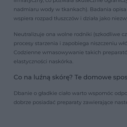
limfatyczny, co pozwala skutecznie ogranic
nadmiaru wody w tkankach). Badania opisa
wspiera rozpad tłuszczów i działa jako niez
Neutralizuje ona wolne rodniki (szkodliwe 
procesy starzenia i zapobiega niszczeniu w
Codzienne wmasowywanie takich preparató
elastyczności naskórka.
Co na luźną skórę? Te domowe spo
Dbanie o gładkie ciało warto wspomóc od
dobrze posiadać preparaty zawierające nast