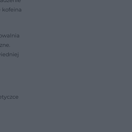
madzenie
 kofeina
powalnia
zne.
iedniej
etyczce