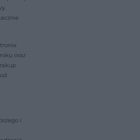
y.
nacznie
tronie
roku oraz
 zakup
pod
pszego i