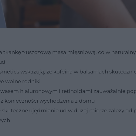
ną tkankę tłuszczową masą mięśniową, co w naturaln
 ud
metics wskazują, że kofeina w balsamach skuteczni
we wolne rodniki
asem hialuronowym i retinoidami zauważalnie po
bez konieczności wychodzenia z domu
że skuteczne ujędrnianie ud w dużej mierze zależy od 
wych