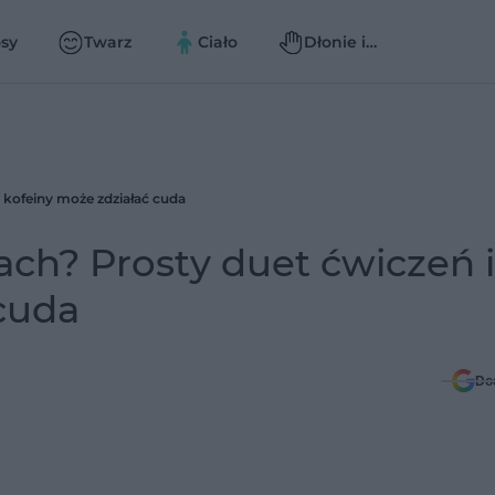
sy
Twarz
Ciało
Dłonie i
paznokcie
i kofeiny może zdziałać cuda
ach? Prosty duet ćwiczeń i
cuda
Do