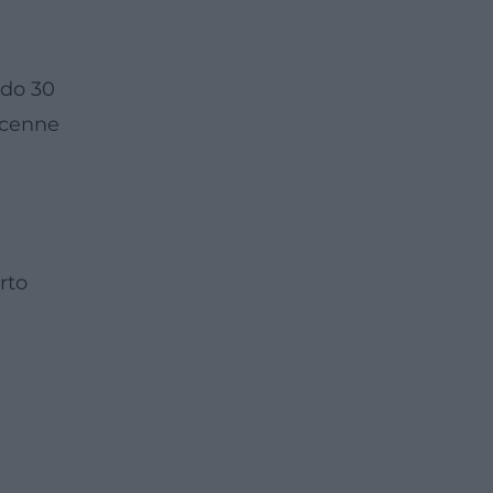
 do 30
 cenne
rto