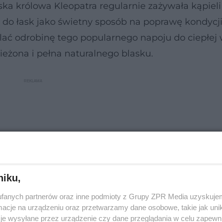
ska królowa Kleopatra regularnie zażywała kąpiel
 do łask jako świetny sposób na poprawę kondycj
ć odrobinę tego popularnego napoju do ciepłej 
ieżona i pełna naturalnego blasku.
niku,
fanych partnerów oraz inne podmioty z Grupy ZPR Media uzyskujem
cje na urządzeniu oraz przetwarzamy dane osobowe, takie jak unika
je wysyłane przez urządzenie czy dane przeglądania w celu zapewn