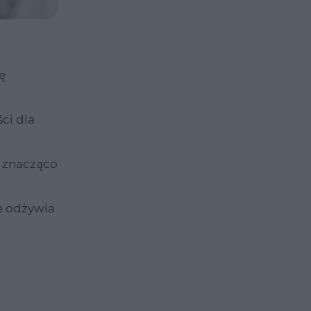
ę
ci dla
h znacząco
e odżywia