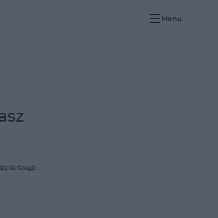
Menu
asz
daj do Google