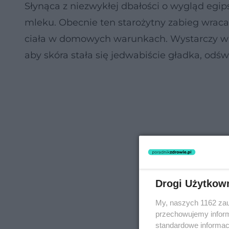
Słynąca z niezwykłej dbałości o wygląd egip
mleku. Obecnie ten starożytny zabieg wraca
ciała w domowych warunkach. Wystarczy wla
aby skóra stała się jedwabiście gładka, odśw
Drogi Użytkow
My, naszych 1162 zau
przechowujemy informa
standardowe informac