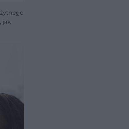
ożytnego
 jak