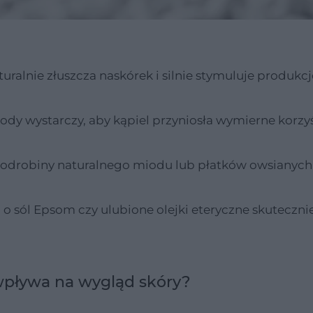
alnie złuszcza naskórek i silnie stymuluje produkcj
dy wystarczy, aby kąpiel przyniosła wymierne korzyś
y odrobiny naturalnego miodu lub płatków owsianyc
 sól Epsom czy ulubione olejki eteryczne skuteczni
 wpływa na wygląd skóry?