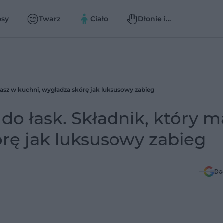
osy
Twarz
Ciało
Dłonie i
paznokcie
masz w kuchni, wygładza skórę jak luksusowy zabieg
do łask. Składnik, który m
rę jak luksusowy zabieg
Do