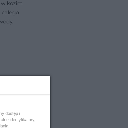
i w kozim
i całego
wody,
y dostęp i
lne identyfikatory,
iania