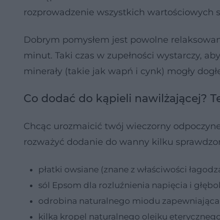
rozprowadzenie wszystkich wartościowych 
Dobrym pomysłem jest powolne relaksowanie
minut. Taki czas w zupełności wystarczy, ab
minerały (takie jak wapń i cynk) mogły dogłę
Co dodać do kąpieli nawilżającej? T
Chcąc urozmaicić twój wieczorny odpoczynek
rozważyć dodanie do wanny kilku sprawdz
płatki owsiane (znane z właściwości łagodz
sól Epsom dla rozluźnienia napięcia i głęb
odrobina naturalnego miodu zapewniająca
kilka kropel naturalnego olejku eteryczne