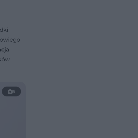
dki
krowiego
acja
zków
5