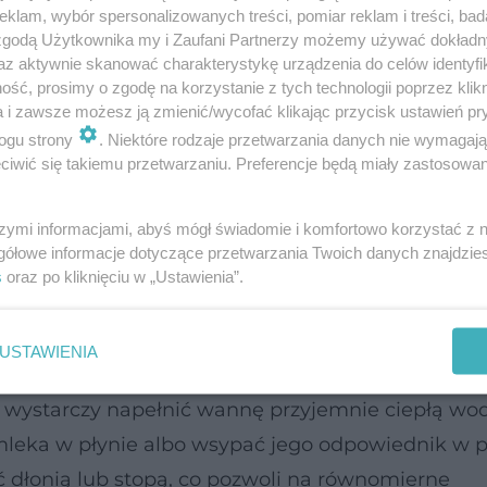
klam, wybór spersonalizowanych treści, pomiar reklam i treści, bad
ede wszystkim kwas mlekowy, który w naturalny 
 zgodą Użytkownika my i Zaufani Partnerzy możemy używać dokład
az aktywnie skanować charakterystykę urządzenia do celów identyfi
. Jak czytamy na łamach czasopisma "Clinical, Co
ść, prosimy o zgodę na korzystanie z tych technologii poprzez klikn
ja ta skutecznie stymuluje produkcję kolagenu or
a i zawsze możesz ją zmienić/wycofać klikając przycisk ustawień pr
przed utratą wody). Dzięki temu bariera ochronn
ogu strony
. Niektóre rodzaje przetwarzania danych nie wymagaj
iwić się takiemu przetwarzaniu. Preferencje będą miały zastosowanie
o optymalne nawilżenie, ale również znacznie leps
szymi informacjami, abyś mógł świadomie i komfortowo korzystać z
gółowe informacje dotyczące przetwarzania Twoich danych znajdzi
y w codziennej pielęgnacji
s
oraz po kliknięciu w „Ustawienia”.
osty przepis na relaks
USTAWIENIA
 wystarczy napełnić wannę przyjemnie ciepłą wod
mleka w płynie albo wsypać jego odpowiednik w p
ć dłonią lub stopą, co pozwoli na równomierne