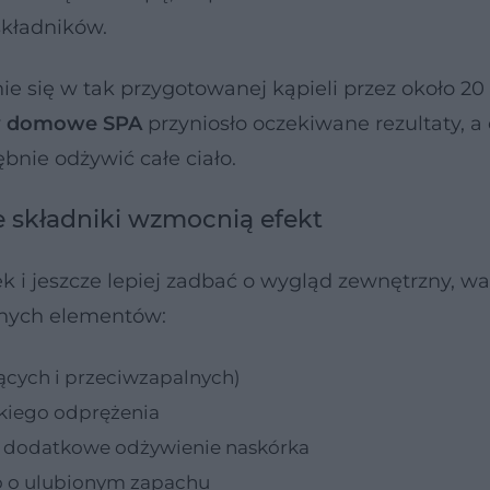
składników.
 się w tak przygotowanej kąpieli przez około 20
y
domowe SPA
przyniosło oczekiwane rezultaty, a
bnie odżywić całe ciało.
e składniki wzmocnią efekt
 i jeszcze lepiej zadbać o wygląd zewnętrzny, wa
onych elementów:
ących i przeciwzapalnych)
okiego odprężenia
 dodatkowe odżywienie naskórka
go o ulubionym zapachu