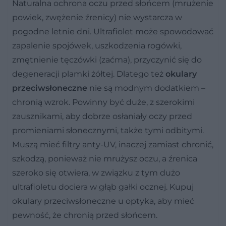
Naturalna ochrona oczu przed słońcem (mrużenie
powiek, zwężenie źrenicy) nie wystarcza w
pogodne letnie dni. Ultrafiolet może spowodować
zapalenie spojówek, uszkodzenia rogówki,
zmętnienie tęczówki (zaćma), przyczynić się do
degeneracji plamki żółtej. Dlatego też
okulary
przeciwsłoneczne
nie są modnym dodatkiem –
chronią wzrok. Powinny być duże, z szerokimi
zausznikami, aby dobrze osłaniały oczy przed
promieniami słonecznymi, także tymi odbitymi.
Muszą mieć filtry anty-UV, inaczej zamiast chronić,
szkodzą, ponieważ nie mrużysz oczu, a źrenica
szeroko się otwiera, w związku z tym dużo
ultrafioletu dociera w głąb gałki ocznej. Kupuj
okulary przeciwsłoneczne u optyka, aby mieć
pewność, że chronią przed słońcem.