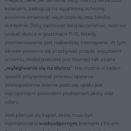
miejsca, takie jak: ramiona, uszy, nos czy skóra pod
kolanami, zasługują na wyjątkową ochronę,
powinno smarować się je częściej oraz bardzo
dokładnie. Żeby zachować bezpieczeństwo, radzi się
unikać słońca w godzinach 11-15. Wtedy
promieniowanie jest najbardziej intensywne. W tym
okresie powinno się przebywać przede wszystkim
w cieniu. Niebezpieczne jest również tak zwane
,,wylegiwanie się na słońcu''
. Nie można w żaden
sposób przyspieszać procesu opalania.
Wielogodzinne leżenie podczas upału jest
najczęstszym powodem podrażnień skóry oraz
udaru.
Jeśli planuje się kąpiel, skóra musi być
nasmarowana
wodoodpornym
kremem z filtrem.