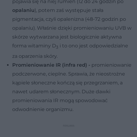
pojawia się na niej rumień (12 do 24 godzin po
opalaniu
), potem zaś występuje stała
pigmentacja, czyli opalenizna (48-72 godzin po
opalaniu). Właśnie dzięki promieniowaniu UVB w
skórze wytwarzana jest biologicznie aktywna
forma witaminy D
i to ono jest odpowiedzialne
3
za oparzenia skóry.
Promieniowanie IR (infra red) -
promieniowanie
podczerwone, cieplne. Sprawia, że nieostrożne
kąpiele słoneczne kończą się przegrzaniem, a
nawet udarem słonecznym. Duże dawki
promieniowania IR mogą spowodować
odwodnienie organizmu.