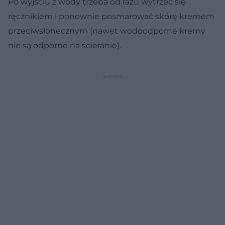
Po wyjściu z wody trzeba od razu wytrzeć się
ręcznikiem i ponownie posmarować skórę kremem
przeciwsłonecznym (nawet wodoodporne kremy
nie są odporne na ścieranie).