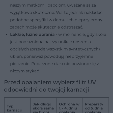
naszym matkom i babciom, uważane są za
wyjątkowo skuteczne. Warto jednak nakładać
podobne specyfiki w domu. Ich nieprzyjemny
zapach może skutecznie odstraszać.
Lekkie, luźne ubrania -
w momencie, gdy skóra
jest podrażniona należy unikać noszenia
obcisłych (przede wszystkim syntetycznych)
ubrań, ponieważ powodują nieprzyjemne
pieczenie. Poparzone ciało nie powinno się z
niczym stykać.
Przed opalaniem wybierz filtr UV
odpowiedni do twojej karnacji
Jak długo
Ochrona w
Preparaty
Typ
skóra sama
1. - 4. dniu
od 5. dnia
karnacji
się broni
opalania
opalania