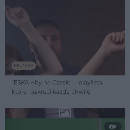
MUZYKA
"ESKA Hity na Czasie" – playlista,
która rozkręci każdą chwilę
5