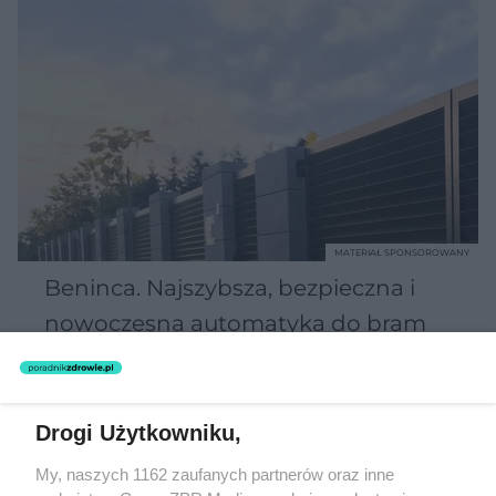
MATERIAŁ SPONSOROWANY
Beninca. Najszybsza, bezpieczna i
nowoczesna automatyka do bram
Drogi Użytkowniku,
My, naszych 1162 zaufanych partnerów oraz inne
POPULARNE TEMATY