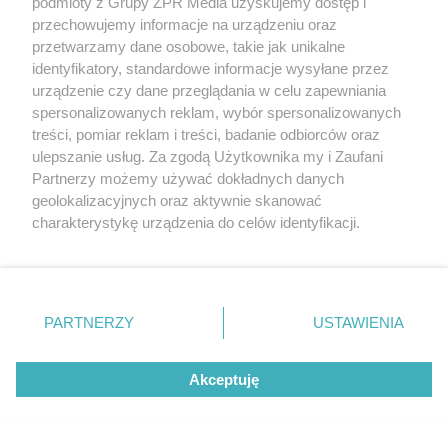
podmioty z Grupy ZPR Media uzyskujemy dostęp i
przechowujemy informacje na urządzeniu oraz
przetwarzamy dane osobowe, takie jak unikalne
identyfikatory, standardowe informacje wysyłane przez
urządzenie czy dane przeglądania w celu zapewniania
spersonalizowanych reklam, wybór spersonalizowanych
treści, pomiar reklam i treści, badanie odbiorców oraz
ulepszanie usług. Za zgodą Użytkownika my i Zaufani
Ten objaw często
Trzy rzeczy w
Partnerzy możemy używać dokładnych danych
przypisuje się
średnim wieku
zaparciom. Może
mogą oddalić
Dwaj bracia, ta
geolokalizacyjnych oraz aktywnie skanować
jednak wskazywać
demencję o prawie
sama ciężka
na chorobę jelita
13 lat. Naukowcy
charakterystykę urządzenia do celów identyfikacji.
choroba. Wszystko
wskazali kluczowe
zmieniają jedne
czynniki
Ponieważ cenimy Twoją prywatność, prosimy o zgodę na
urodziny
korzystanie z tych technologii poprzez kliknięcie
„Akceptuję”. Zgoda jest dobrowolna i zawsze możesz ją
REDAKTOR NACZELNA
zmienić/wycofać klikając przycisk ustawień prywatności
PARTNERZY
USTAWIENIA
znajdujący się w lewym dolnym rogu strony
. Niektóre
POLECA
rodzaje przetwarzania danych nie wymagają zgody
Akceptuję
użytkownika, ale masz prawo sprzeciwić się takiemu
przetwarzaniu. Preferencje będą miały zastosowanie tylko
na tej witrynie.