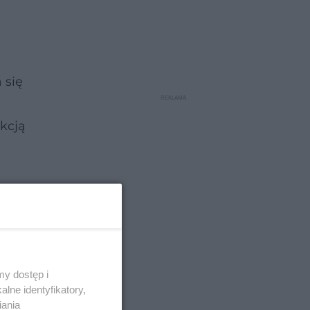
 się
kcją
y dostęp i
lne identyfikatory,
iania