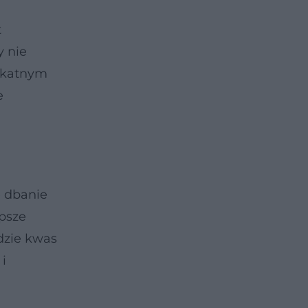
t
y nie
likatnym
e
 dbanie
psze
dzie kwas
i