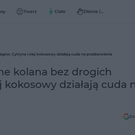
osy
Twarz
Ciało
Dłonie i
paznokcie
egów. Cytryna i olej kokosowy działają cuda na przebarwienia
ne kolana bez drogich
ej kokosowy działają cuda 
Do