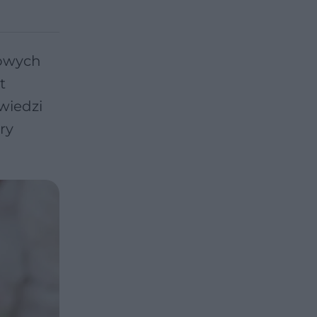
zowych
t
wiedzi
ry