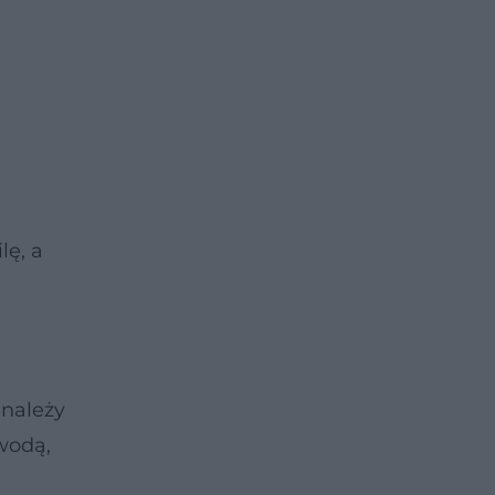
lę, a
 należy
wodą,