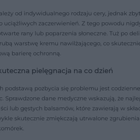
ależy od indywidualnego rodzaju cery, jednak zby
o uciążliwych zaczerwienień. Z tego powodu nigd
warte rany lub poparzenia słoneczne. Tuż po de
rubą warstwę kremu nawilżającego, co skuteczni
ową barierę ochronną.
kuteczna pielęgnacja na co dzień
podstawą pozbycia się problemu jest codzienne
c. Sprawdzone dane medyczne wskazują, że najle
aści lub gęstych balsamów, które zawierają w skła
kle skutecznie zmiękczają utrwalone zgrubienia 
 komórek.