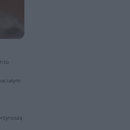
h to
waciałym
przynoszą