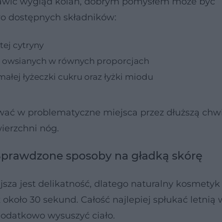
awić wygląd kolan, dobrym pomysłem może być
o dostępnych składników:
ej cytryny
ów owsianych w równych proporcjach
ałej łyżeczki cukru oraz łyżki miodu
ć w problematyczne miejsca przez dłuższą chwi
ierzchni nóg.
Sprawdzone sposoby na gładką skórę
sza jest delikatność, dlatego naturalny kosmetyk
około 30 sekund. Całość najlepiej spłukać letnią 
dodatkowo wysuszyć ciało.