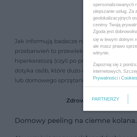
spersonalizowanych re
ulepszanie usług. Za
geolokalizacyjnych or
cenimy Twoją prywatno
Zgoda jest dobrowoln
się w lewym dolnym r
Jak informują badacze na łamach czasopis
ale masz prawo sprzec
przebarwień to przewlekły nacisk oraz powta
witrynie.
hiperkeratozą (czyli po prostu nadmiernym
Zapoznaj się z poniż
dotyka osób, które dużo czasu spędzają w po
internetowych. Szcze
Prywatności
i
Cookie
lub domowego sprzątania.
PARTNERZY
Zdrowo Odpytani: peptyd
Domowy peeling na ciemne kolana. 