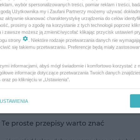
klam, wybór spersonalizowanych treści, pomiar reklam i treści, bad
 zgodą Użytkownika my i Zaufani Partnerzy możemy używać dokład
az aktywnie skanować charakterystykę urządzenia do celów identyfi
ść, prosimy o zgodę na korzystanie z tych technologii poprzez klikn
a i zawsze możesz ją zmienić/wycofać klikając przycisk ustawień pr
ogu strony
. Niektóre rodzaje przetwarzania danych nie wymagaj
ma medycznego Cutis, główne powody powstawan
iwić się takiemu przetwarzaniu. Preferencje będą miały zastosowanie
rzające się tarcie. W medycynie taki stan nazywa
 rogowaceniem naskórka). Problem ten bardzo czę
szymi informacjami, abyś mógł świadomie i komfortowo korzystać z
zycji klęczącej, na przykład podczas pielęgnacji 
gółowe informacje dotyczące przetwarzania Twoich danych znajdzi
s
oraz po kliknięciu w „Ustawienia”.
USTAWIENIA
y w codziennej pielęgnacji
Te proste przepisy warto znać