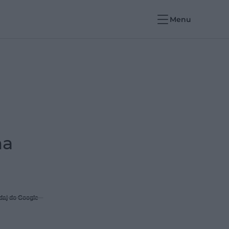
Menu
na
daj do Google