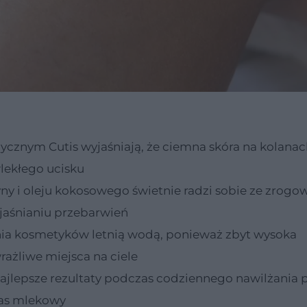
znym Cutis wyjaśniają, że ciemna skóra na kolanac
wlekłego ucisku
ny i oleju kokosowego świetnie radzi sobie ze zrogo
jaśnianiu przebarwień
ia kosmetyków letnią wodą, ponieważ zbyt wysoka
ażliwe miejsca na ciele
jlepsze rezultaty podczas codziennego nawilżania 
was mlekowy