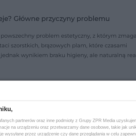
eje? Główne przyczyny problemu
o powszechny problem estetyczny, z którym zmaga
staci szorstkich, brązowych plam, które czasami
 jednak wynikiem braku higieny, ale naturalną rea
niku,
fanych partnerów oraz inne podmioty z Grupy ZPR Media uzyskujem
cje na urządzeniu oraz przetwarzamy dane osobowe, takie jak unika
je wysyłane przez urządzenie czy dane przeglądania w celu zapewn