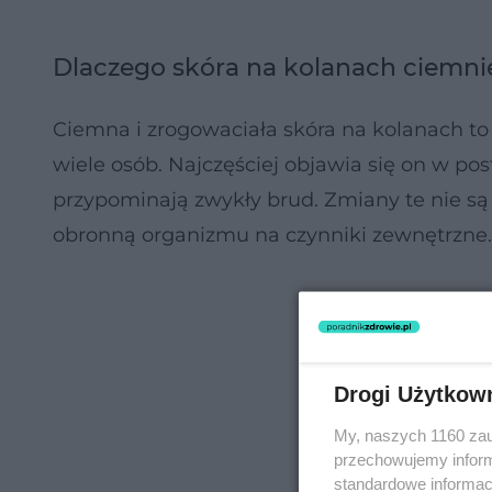
Dlaczego skóra na kolanach ciemni
Ciemna i zrogowaciała skóra na kolanach t
wiele osób. Najczęściej objawia się on w po
przypominają zwykły brud. Zmiany te nie są
obronną organizmu na czynniki zewnętrzne.
Drogi Użytkow
My, naszych 1160 zau
przechowujemy informa
standardowe informac