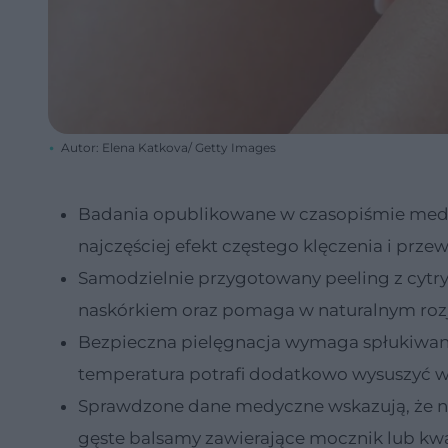
Autor: Elena Katkova/ Getty Images
Badania opublikowane w czasopiśmie medyc
najczęściej efekt częstego klęczenia i prze
Samodzielnie przygotowany peeling z cytry
naskórkiem oraz pomaga w naturalnym roz
Bezpieczna pielęgnacja wymaga spłukiwan
temperatura potrafi dodatkowo wysuszyć wr
Sprawdzone dane medyczne wskazują, że na
gęste balsamy zawierające mocznik lub k