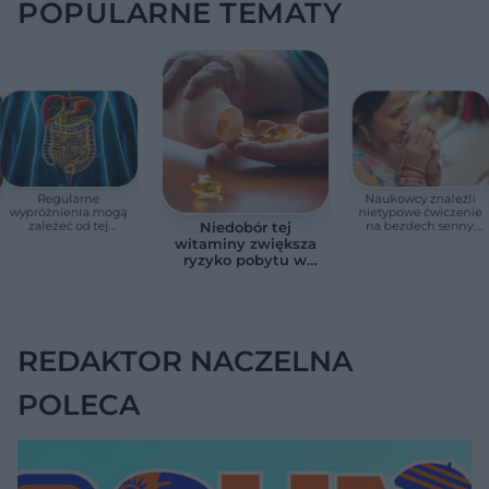
POPULARNE TEMATY
Regularne
Naukowcy znaleźli
wypróżnienia mogą
nietypowe ćwiczenie
zależeć od tej
na bezdech senny.
Niedobór tej
witaminy. Odkrycie
Efekty zaskoczyły
witaminy zwiększa
zaskoczyło
badaczy
ryzyko pobytu w
naukowców
szpitalu. Badanie
objęło 36 tys. osób
REDAKTOR NACZELNA
POLECA