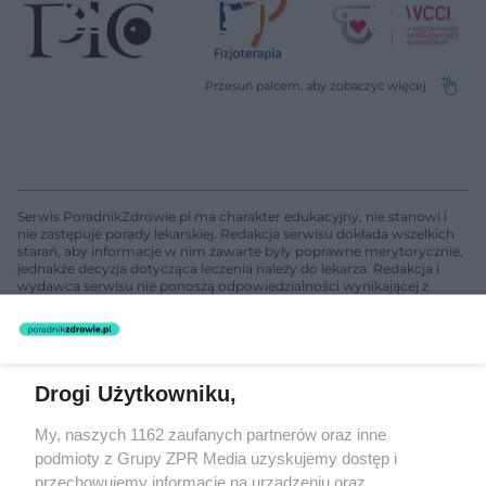
Serwis PoradnikZdrowie.pl ma charakter edukacyjny, nie stanowi i
nie zastępuje porady lekarskiej. Redakcja serwisu dokłada wszelkich
starań, aby informacje w nim zawarte były poprawne merytorycznie,
jednakże decyzja dotycząca leczenia należy do lekarza. Redakcja i
wydawca serwisu nie ponoszą odpowiedzialności wynikającej z
zastosowania informacji zamieszczonych na stronach serwisu, który
nie prowadzi działalności leczniczej polegającej na udzielaniu
świadczeń zdrowotnych w rozumieniu art. 3 ust 1 ustawy o
działalności leczniczej.
Drogi Użytkowniku,
Żaden utwór zamieszczony w serwisie nie może być powielany i
My, naszych 1162 zaufanych partnerów oraz inne
rozpowszechniany lub dalej rozpowszechniany w jakikolwiek sposób
podmioty z Grupy ZPR Media uzyskujemy dostęp i
(w tym także elektroniczny lub mechaniczny) na jakimkolwiek polu
eksploatacji w jakiejkolwiek formie, włącznie z umieszczaniem w
przechowujemy informacje na urządzeniu oraz