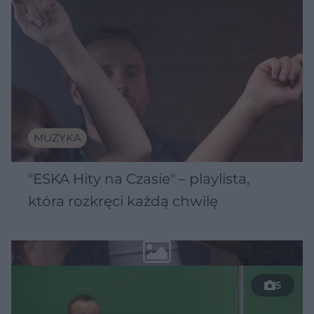
MUZYKA
"ESKA Hity na Czasie" – playlista,
która rozkręci każdą chwilę
5